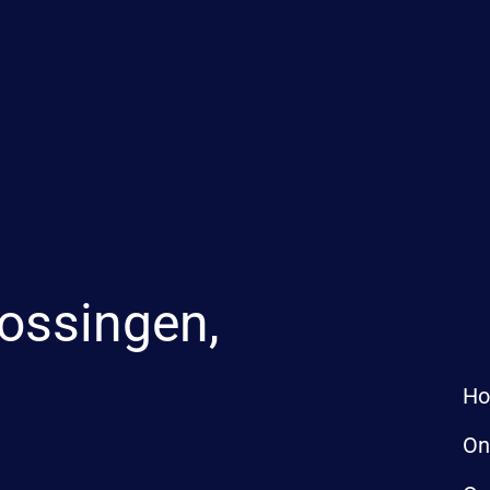
ossingen,
H
On