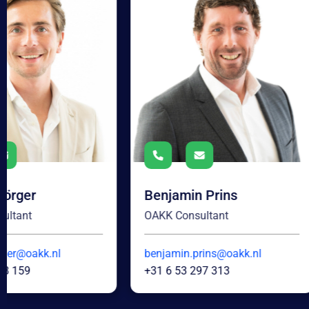
Benjamin Prins
Bart Bink
OAKK Consultant
OAKK Consultant
benjamin.prins@oakk.nl
bart.bink@oakk.nl
+31 6 53 297 313
+316 27 213 185