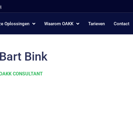
j
e Oplossingen
Waarom OAKK
Tarieven
Contact
Bart Bink
OAKK CONSULTANT