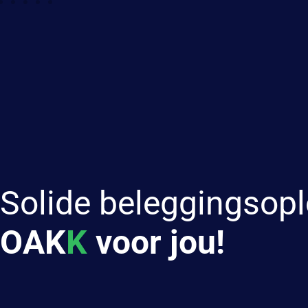
Solide beleggingsopl
OAK
K
voor jou!