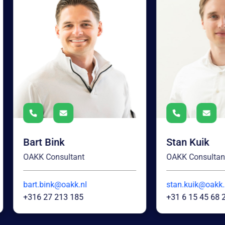
Stan Kuik
J
OAKK Consultant
O
stan.kuik@oakk.nl
j
+31 6 15 45 68 21
+