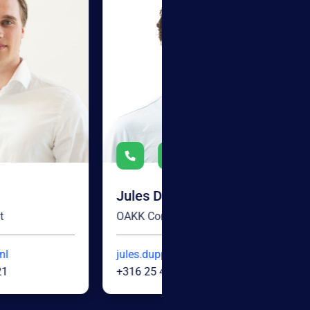
ules Duppen
Sjoerd Jongenelen
AKK Consultant
OAKK Consultant
ules.duppen@oakk.nl
sjoerd.jongenelen@oakk.
316 25 493 307
+316 24 400 187