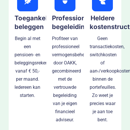
Toegankelijk
Professionele
Heldere
beleggen
begeleiding
kostenstruc
Begin al met
Profiteer van
Geen
een
professioneel
transactiekosten,
pensioen- en
vermogensbeheer
switchkosten
beleggingsrekening
door OAKK,
of
vanaf € 50,-
gecombineerd
aan-/verkoopkoste
per maand.
met de
binnen de
Iedereen kan
vertrouwde
portefeuilles.
starten.
begeleiding
Zo weet je
van je eigen
precies waar
financieel
je aan toe
adviseur.
bent.