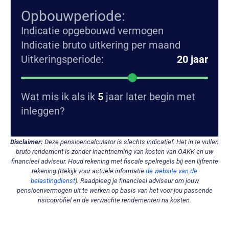
Opbouwperiode:
Indicatie opgebouwd vermogen
Indicatie bruto uitkering per maand
Uitkeringsperiode:
20
jaar
Wat mis ik als ik
5
jaar later begin met
inleggen?
Disclaimer:
Deze pensioencalculator is slechts indicatief. Het in te vullen
bruto rendement is zonder inachtneming van kosten van OAKK en uw
financieel adviseur. Houd rekening met fiscale spelregels bij een lijfrente
rekening (Bekijk voor actuele informatie
de website van de
belastingdienst
). Raadpleeg je financieel adviseur om jouw
pensioenvermogen uit te werken op basis van het voor jou passende
risicoprofiel en de verwachte rendementen na kosten.