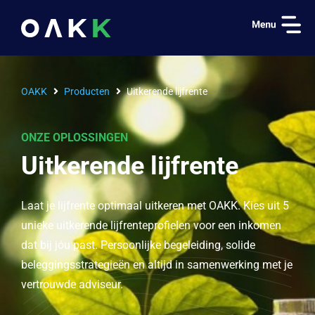
OAKK
Producten
Uitkerende lijfrente
ONZE OPLOSSINGEN
Uitkerende lijfrente
Laat je lijfrente optimaal uitkeren met OAKK. Kies uit 5
unieke uitkerende lijfrenteprofielen voor een inkomen
dat bij jóu past. Persoonlijke begeleiding, solide
beleggingsstrategieën en altijd in samenwerking met je
vertrouwde adviseur.