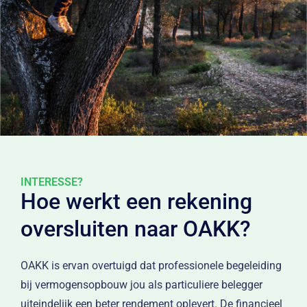
in aandelen en obligaties wilt beleggen, dan is de
OAKK Markten lijfrenterekening jouw keuze. Beleg je in
Skills, zoals de meeste klanten doen, dan heb je
doorgaans een stabielere beleggingsportefeuille. Dat
betekent dat zowel de diepe dalen als pieken worden
beperkt in jouw portefeuille. Een belangrijk voordeel als
je meer rust wilt.
INTERESSE?
Hoe werkt een rekening
oversluiten naar OAKK?
OAKK is ervan overtuigd dat professionele begeleiding
bij vermogensopbouw jou als particuliere belegger
uiteindelijk een beter rendement oplevert. De financieel