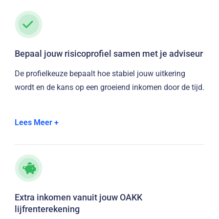
Bepaal jouw risicoprofiel samen met je adviseur
De profielkeuze bepaalt hoe stabiel jouw uitkering
wordt en de kans op een groeiend inkomen door de tijd.
Zoek je naar een potentieel hoger inkomen of wil je
Lees Meer +
meer stabiliteit? Ontdek dan onze vijf beschikbare
risicoprofielen, variërend van Zeer Defensief tot
Offensief. Een hoger risico kan kansen bieden op een
hogere uitkering, maar gaat ook gepaard met meer
fluctuaties.
Extra inkomen vanuit jouw OAKK
Met ons unieke Zeer Defensieve risicoprofiel voor
lijfrenterekening