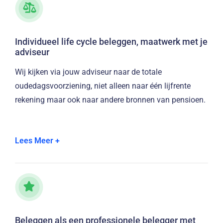
Individueel life cycle beleggen, maatwerk met je
adviseur
Wij kijken via jouw adviseur naar de totale
oudedagsvoorziening, niet alleen naar één lijfrente
rekening maar ook naar andere bronnen van pensioen.
Jouw totale situatie vraagt wel of niet om aanpassing
Lees Meer +
van jouw risicoprofiel naarmate je dichter bij jouw
pensioen komt.
Life cycle beleggen betekent dat het risico van je
beleggingsportefeuille automatisch wordt verlaagd
naarmate je dichter bij je pensioen komt. We weten uit
Beleggen als een professionele belegger met