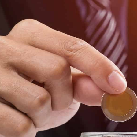
die uitvoerig ingaat op de ontwikkeling van de
Daarme
beleggingsrekening.
in de 
Vraag e
je hier