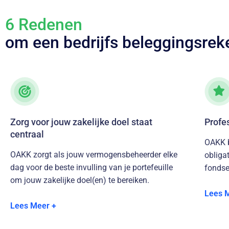
6 Redenen
om een bedrijfs beleggingsrek
Zorg voor jouw zakelijke doel staat
Profe
centraal
OAKK b
OAKK zorgt als jouw vermogensbeheerder elke
obliga
dag voor de beste invulling van je portefeuille
fondse
om jouw zakelijke doel(en) te bereiken.
Juist 
Lees 
Jouw financieel adviseur geeft je inzicht in de
method
Lees Meer +
haalbaarheid van je doel, zoals een bepaald
het re
gewenst rendement of inkomen, en kijkt of het