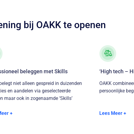
ening bij OAKK te openen
ssioneel beleggen met Skills
‘High tech – H
elegt niet alleen gespreid in duizenden
OAKK combineer
ties en aandelen via geselecteerde
persoonlijke beg
n maar ook in zogenaamde ‘Skills’
De adviseur is de
de vaardigheden, de gebruikte
en OAKK: de ver
Meer +
Lees Meer +
ieken van de fondsbeheerder bepalen
ook in vermogen
ndement van deze fondsen en niet zozeer