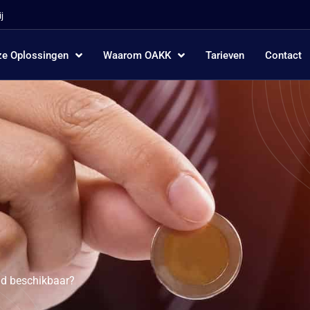
j
e Oplossingen
Waarom OAKK
Tarieven
Contact
ijd beschikbaar?