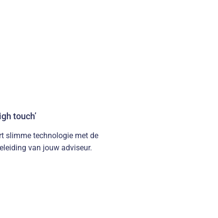
igh touch’
t slimme technologie met de
eleiding van jouw adviseur.
 ‘relationele spil’ tussen klant
trouwensadviseur van de klant,
sbegeleiding.