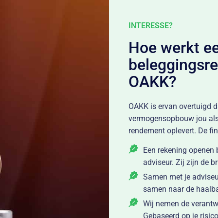
e benut je de fiscaliteit van het beleggen
vennootschap versus beleggen in privé.
INTERESSE?
rnaar bij je eigen adviseur, hij of zij kan
bij helpen!
Hoe werkt ee
beleggingsre
OAKK?
OAKK is ervan overtuigd da
vermogensopbouw jou als pa
rendement oplevert. De fina
Een rekening openen b
adviseur. Zij zijn de 
Samen met je adviseur 
samen naar de haalbaa
Wij nemen de verantwoo
Gebaseerd op je risico