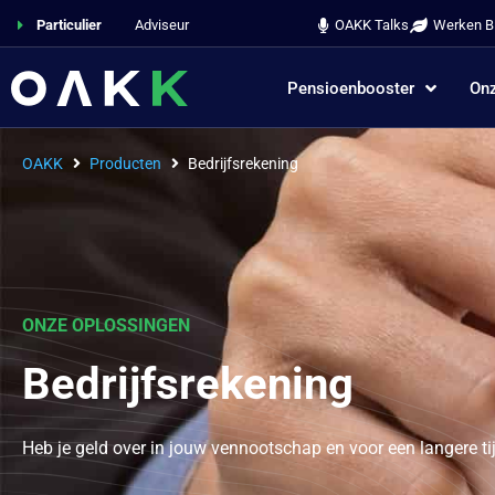
Particulier
Adviseur
OAKK Talks
Werken Bi
Pensioenbooster
Onz
OAKK
Producten
Bedrijfsrekening
ONZE OPLOSSINGEN
Bedrijfsrekening
Heb je geld over in jouw vennootschap en voor een langere t