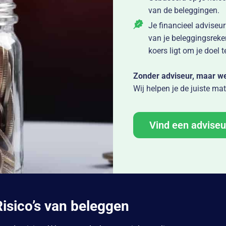
van de beleggingen.
Je financieel adviseur
van je beleggingsrek
koers ligt om je doel t
Zonder adviseur, maar we
Wij helpen je de juiste ma
Vind een adviseu
Risico’s van beleggen