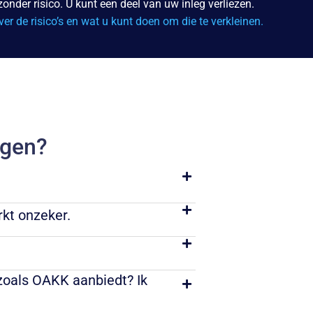
zonder risico. U kunt een deel van uw inleg verliezen.
ver de risico’s en wat u kunt doen om die te verkleinen.
agen?
rkt onzeker.
oals OAKK aanbiedt? Ik