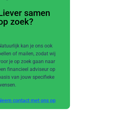
Liever samen
op zoek?
Natuurlijk kan je ons ook
bellen of mailen, zodat wij
voor je op zoek gaan naar
een financieel adviseur op
basis van jouw specifieke
wensen.
Neem contact met ons op