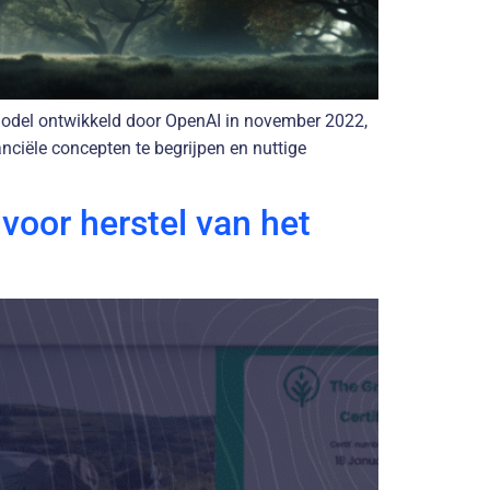
lmodel ontwikkeld door OpenAI in november 2022,
nciële concepten te begrijpen en nuttige
oor herstel van het