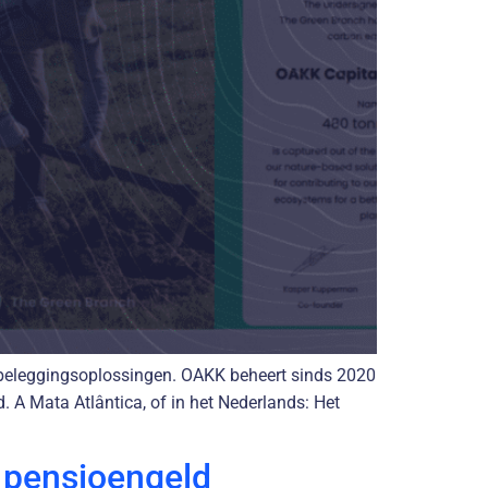
e beleggingsoplossingen. OAKK beheert sinds 2020
. A Mata Atlântica, of in het Nederlands: Het
n pensioengeld