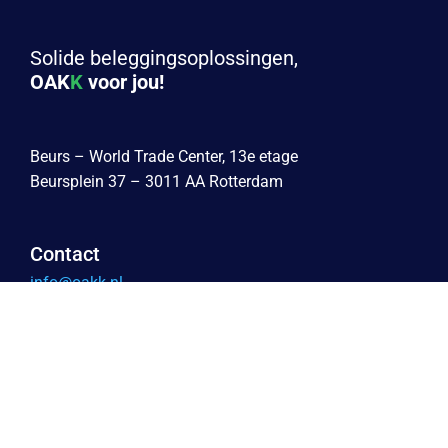
Solide beleggingsoplossingen,
OAK
K
voor jou!
Beurs – World Trade Center, 13e etage
Beursplein 37 – 3011 AA Rotterdam
Contact
info@oakk.nl
+31 10 26 19 940
Beoordeling 2025, Vermogensbeheer