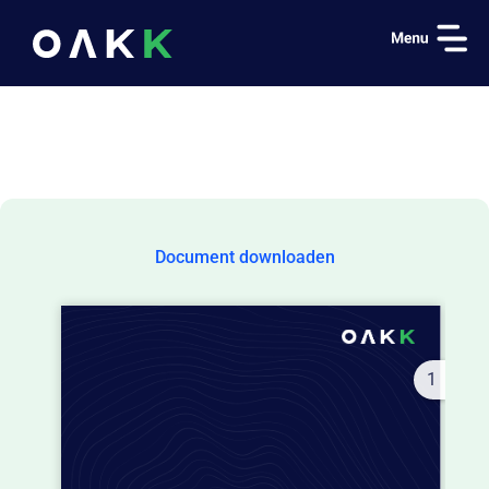
OAKK Beheerd Beleggen
Documenten
Reglement Beleggersgiro OAKK
Document downloaden
1