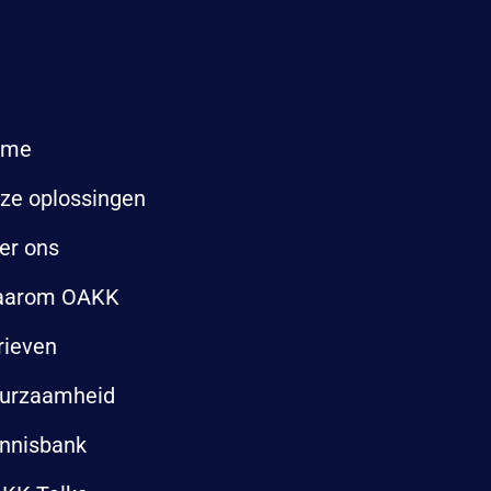
ome
ze oplossingen
er ons
arom OAKK
rieven
urzaamheid
nnisbank