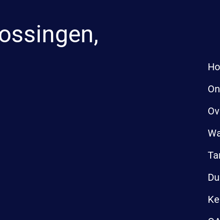
ossingen,
H
On
Ov
Wa
Ta
Du
Ke