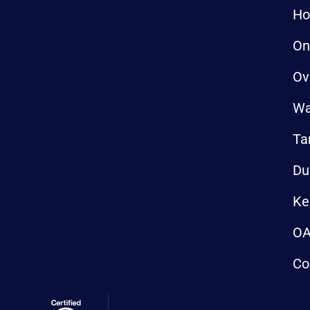
H
On
Ov
Wa
Ta
Du
Ke
OA
Co