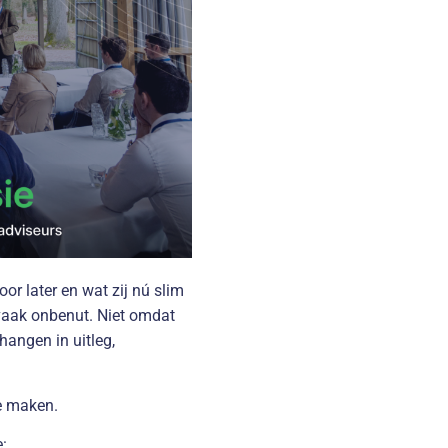
or later en wat zij nú slim
k vaak onbenut. Niet omdat
hangen in uitleg,
te maken.
e: