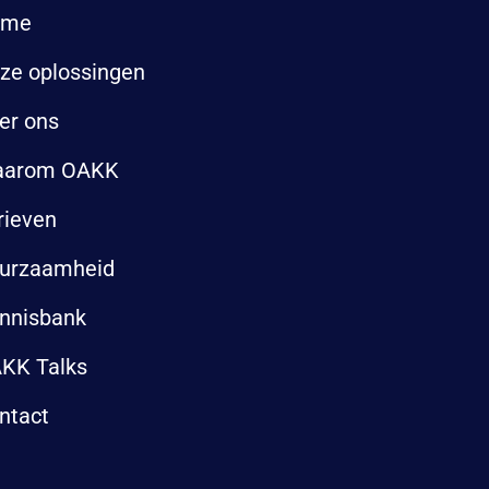
ome
ze oplossingen
er ons
arom OAKK
rieven
urzaamheid
nnisbank
KK Talks
ntact