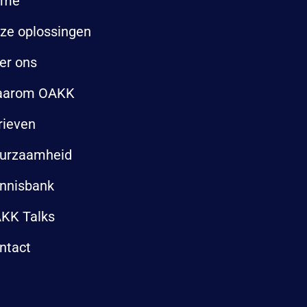
ome
ze oplossingen
er ons
arom OAKK
rieven
urzaamheid
nnisbank
KK Talks
ntact