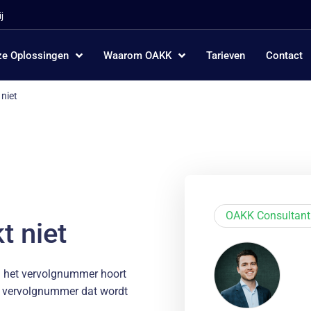
j
e Oplossingen
Waarom OAKK
Tarieven
Contact
niet
OAKK Consultant
t niet
en het vervolgnummer hoort
et vervolgnummer dat wordt