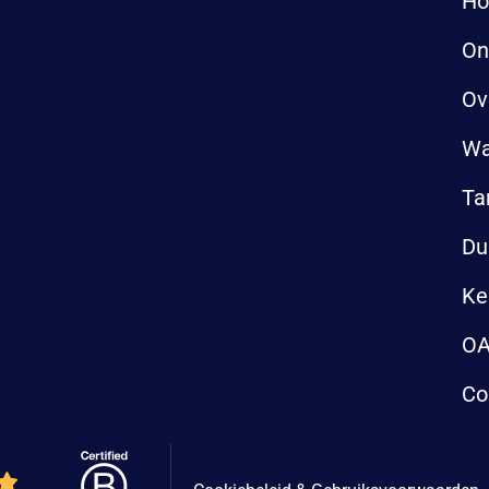
H
On
Ov
Wa
Ta
Du
Ke
OA
Co