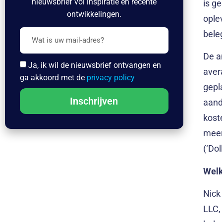
nieuwsbrief vol inspiratie en recente
is g
ontwikkelingen.
ople
bele
De a
Ja, ik wil de nieuwsbrief ontvangen en
aver
ga akkoord met de
privacy policy
gepl
Inschrijven
aand
kost
meer
(‘Do
Welk
Nick
LLC,