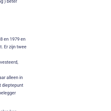
ng’) beter
28 en 1979 en
 Er zijn twee
nvesteerd,
ar alleen in
t dieptepunt
 belegger