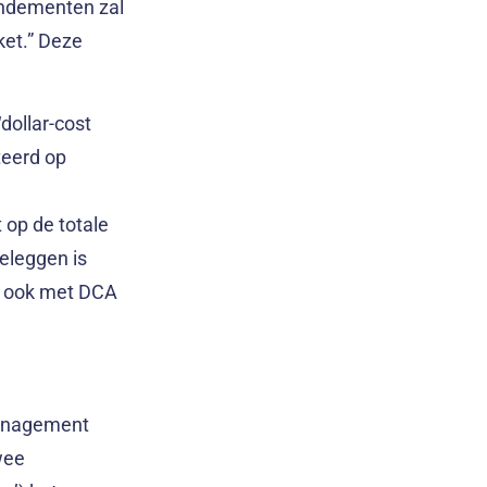
rendementen zal
ket.” Deze
dollar-cost
teerd op
 op de totale
beleggen is
e ook met DCA
 Management
wee