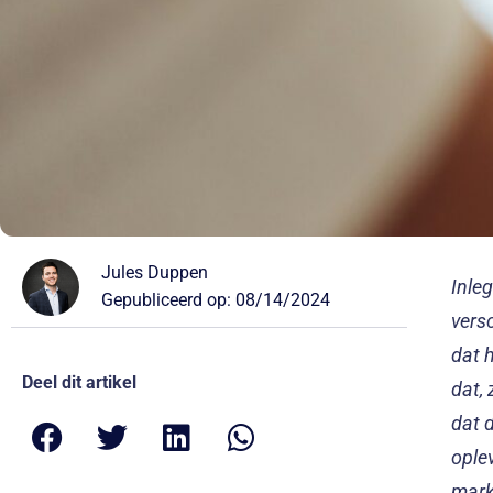
Jules Duppen
Inle
Gepubliceerd op:
08/14/2024
vers
dat h
Deel dit artikel
dat,
dat 
oplev
markt