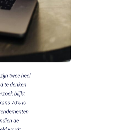
zijn twee heel
gd te denken
rzoek blijkt
 kans 70% is
e rendementen
indien de
geld wordt