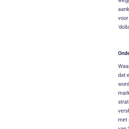
wegg
aank
voor 
‘doll
Onde
Waar
dat 
word
markt
stra
vers
met 
van 