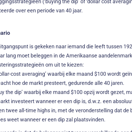
gingsstrategieën (‘buying the dip’ of ‘dollar cost averagi
teerde over een periode van 40 jaar.
ario
uitgangspunt is gekeken naar iemand die leeft tussen 19
aar lang moet beleggen in de Amerikaanse aandelenmarkt.
steringsstrategieën om uit te kiezen:
Dollar-cost averaging’ waarbij elke maand $100 wordt geï
acht hoe de markt presteert, gedurende alle 40 jaren.
Buy the dip’ waarbij elke maand $100 opzij wordt gezet, ma
arkt investeert wanneer er een dip is, d.w.z. een absoluu
en twee all-time highs in, met de veronderstelling dat de
ies weet wanneer er een dip zal plaatsvinden.