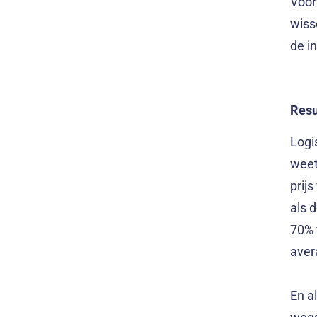
Voor
wiss
de i
Resu
Logis
weet
prij
als 
70% 
aver
En a