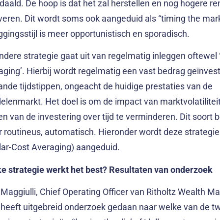
edaald. De hoop is dat het zal herstellen en nog hogere 
veren. Dit wordt soms ook aangeduid als “timing the mar
ggingsstijl is meer opportunistisch en sporadisch.
ndere strategie gaat uit van regelmatig inleggen oftewel ‘
aging’. Hierbij wordt regelmatig een vast bedrag geïnves
ande tijdstippen, ongeacht de huidige prestaties van de
elenmarkt. Het doel is om de impact van marktvolatiliteit
en van de investering over tijd te verminderen. Dit soort 
 routineus, automatisch. Hieronder wordt deze strategi
llar-Cost Averaging) aangeduid.
e strategie werkt het best? Resultaten van onderzoek
 Maggiulli, Chief Operating Officer van Ritholtz Wealth
 heeft uitgebreid onderzoek gedaan naar welke van de t