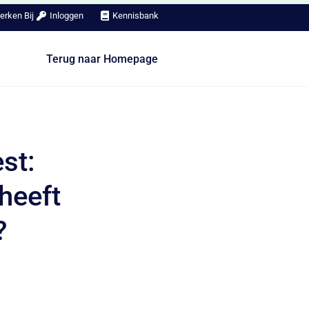
erken Bij
Inloggen
Kennisbank
Terug naar Homepage
st:
heeft
?