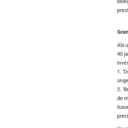
beleg
pres
Scen
Als 
40 j
inve
1. ‘
onge
2. ‘
de m
tuss
prec