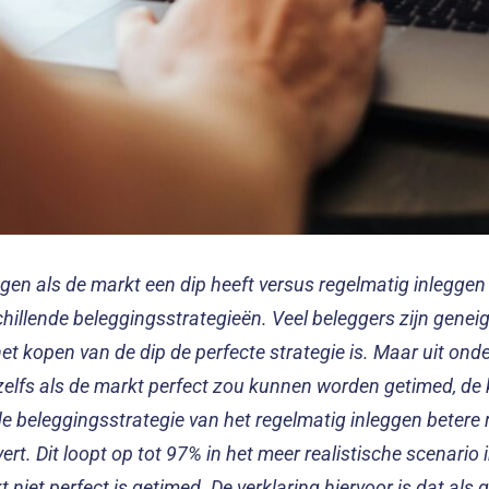
ggen als de markt een dip heeft versus regelmatig inleggen 
chillende beleggingsstrategieën. Veel beleggers zijn genei
et kopen van de dip de perfecte strategie is. Maar uit onde
 zelfs als de markt perfect zou kunnen worden getimed, de
de beleggingsstrategie van het regelmatig inleggen beter
ert. Dit loopt op tot 97% in het meer realistische scenario 
 niet perfect is getimed. De verklaring hiervoor is dat als 