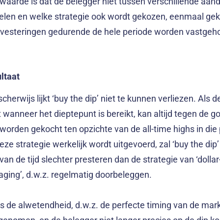
waarde is dat de belegger niet tussen verschillende aan
elen en welke strategie ook wordt gekozen, eenmaal ge
nvesteringen gedurende de hele periode worden vastgeh
ltaat
cherwijs lijkt ‘buy the dip’ niet te kunnen verliezen. Als 
 wanneer het dieptepunt is bereikt, kan altijd tegen de 
s worden gekocht ten opzichte van de all-time highs in die
deze strategie werkelijk wordt uitgevoerd, zal ‘buy the di
van de tijd slechter presteren dan de strategie van ‘dollar
aging’, d.w.z. regelmatig doorbeleggen.
ls de alwetendheid, d.w.z. de perfecte timing van de mark