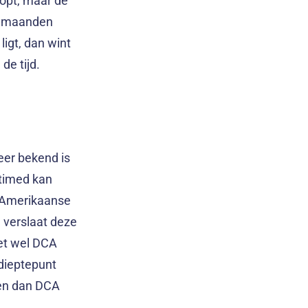
oopt, maar de
e maanden
ligt, dan wint
de tijd.
eer bekend is
etimed kan
e Amerikaanse
, verslaat deze
het wel DCA
 dieptepunt
ren dan DCA