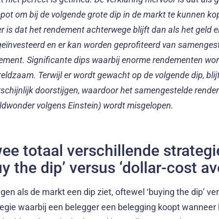
pot om bij de volgende grote dip in de markt te kunnen ko
er is dat het rendement achterwege blijft dan als het geld
 geïnvesteerd en er kan worden geprofiteerd van samenges
ement. Significante dips waarbij enorme rendementen wo
zeldzaam. Terwijl er wordt gewacht op de volgende dip, blij
schijnlijk doorstijgen, waardoor het samengestelde rende
ldwonder volgens Einstein) wordt misgelopen.
ee totaal verschillende strategi
uy the dip’ versus ‘dollar-cost a
ggen als de markt een dip ziet, oftewel ‘buying the dip’ ve
tegie waarbij een belegger een belegging koopt wanneer 