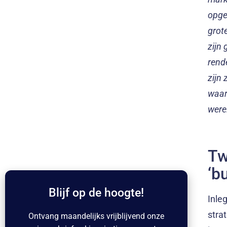
opge
grot
zijn
rend
zijn 
waar
were
Tw
‘b
Blijf op de hoogte!
Inle
stra
Ontvang maandelijks vrijblijvend onze