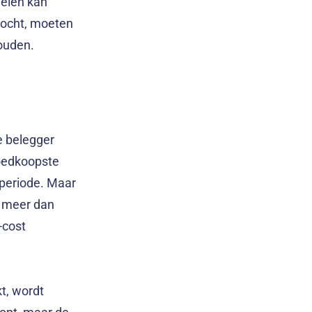
delen kan
kocht, moeten
ouden.
de belegger
goedkoopste
 periode. Maar
p’ meer dan
-cost
t, wordt