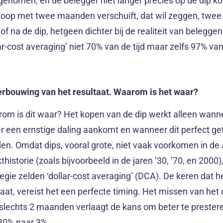
enomen, en de belegger niet langer precies op de dip k
oop met twee maanden verschuift, dat wil zeggen, twe
of na de dip, hetgeen dichter bij de realiteit van beleggen 
ar-cost averaging’ niet 70% van de tijd maar zelfs 97% van 
rbouwing van het resultaat. Waarom is het waar?
om is dit waar? Het kopen van de dip werkt alleen wann
er een ernstige daling aankomt en wanneer dit perfect g
en. Omdat dips, vooral grote, niet vaak voorkomen in d
historie (zoals bijvoorbeeld in de jaren ’30, ’70, en 2000)
tegie zelden ‘dollar-cost averaging’ (DCA). De keren dat 
laat, vereist het een perfecte timing. Het missen van het
slechts 2 maanden verlaagt de kans om beter te preste
30% naar 3%.