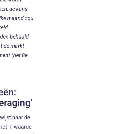
pen, de kans
 elke maand zou
teld
rden behaald
ft de markt
ment (het 8e
eën:
veraging’
rwijst naar de
het in waarde