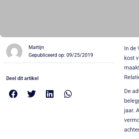
Martijn
In de 
Gepubliceerd op:
09/25/2019
kost v
maakt,
Relati
Deel dit artikel
De ad
beleg
jaar.
vermo
achte