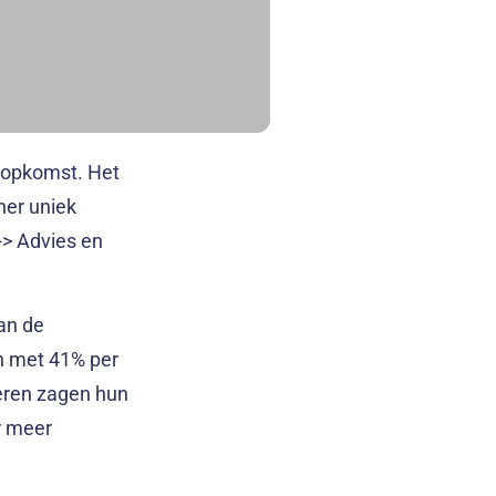
n opkomst. Het
nner uniek
-> Advies en
an de
n met 41% per
oeren zagen hun
 meer