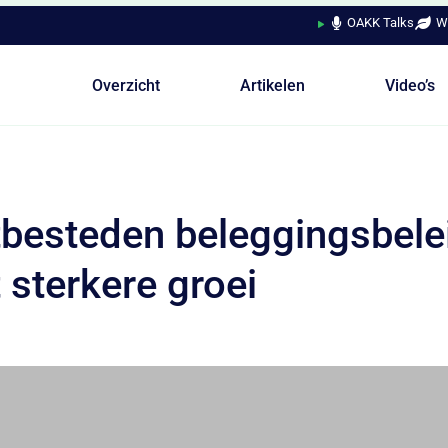
OAKK Talks
W
Overzicht
Artikelen
Video’s
tbesteden beleggingsbelei
t sterkere groei