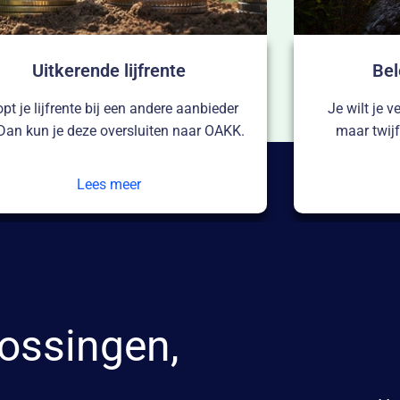
Beleggingsrekening
 wilt je vermogen aan het werk zetten
Je wilt een p
aar twijfelt over de beste invulling?
Lees meer
ossingen,