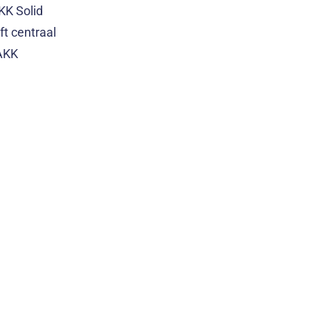
KK Solid
jft centraal
OAKK