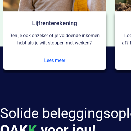
Uitkerende lijfrente
Loopt je lijfrente bij een andere aanbieder
Je
af? Dan kun je deze oversluiten naar OAKK.
m
Lees meer
Solide beleggingsopl
OAK
K
voor jou!