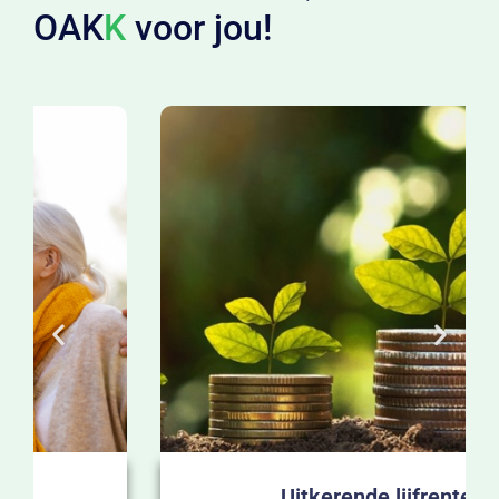
OAK
K
voor jou!
Uitkerende lijfrente